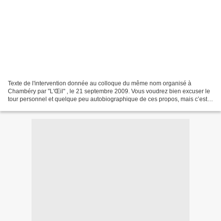
Texte de l'intervention donnée au colloque du même nom organisé à
Chambéry par "L'Œil" , le 21 septembre 2009. Vous voudrez bien excuser le
tour personnel et quelque peu autobiographique de ces propos, mais c’est
Jacques Charmatz qui m’a invité expressément...