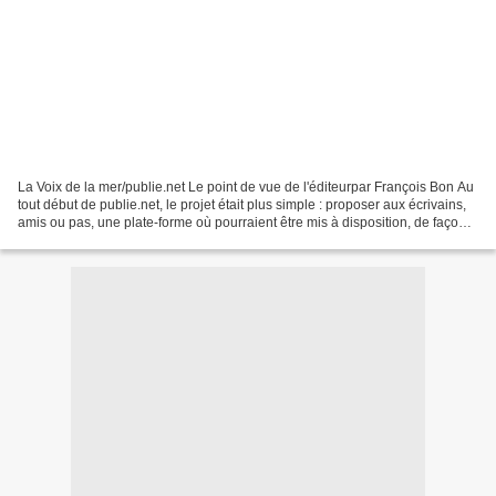
La Voix de la mer/publie.net Le point de vue de l'éditeurpar François Bon Au
tout début de publie.net, le projet était plus simple : proposer aux écrivains,
amis ou pas, une plate-forme où pourraient être mis à disposition, de façon
numérique, leurs textes...