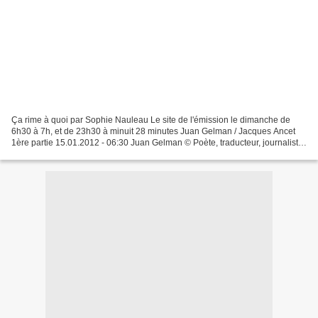
Ça rime à quoi par Sophie Nauleau Le site de l'émission le dimanche de
6h30 à 7h, et de 23h30 à minuit 28 minutes Juan Gelman / Jacques Ancet
1ère partie 15.01.2012 - 06:30 Juan Gelman © Poète, traducteur, journaliste,
militant révolutionnaire, Juan Gelman...