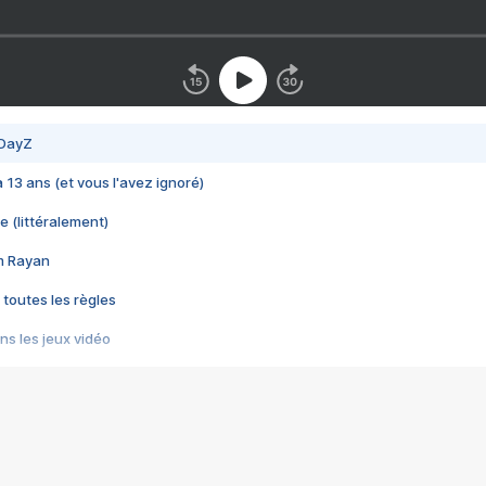
 DayZ
 a 13 ans (et vous l'avez ignoré)
e (littéralement)
im Rayan
 toutes les règles
s les jeux vidéo
us choquant de Rockstar ? - Le scandale BULLY
e plus moche de Steam
du RÊVE tourne au CAUCHEMAR