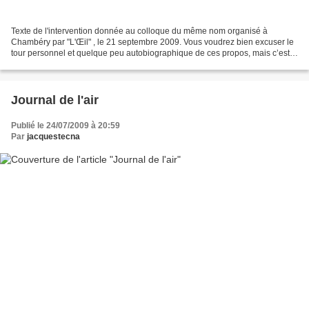
Texte de l'intervention donnée au colloque du même nom organisé à
Chambéry par "L'Œil" , le 21 septembre 2009. Vous voudrez bien excuser le
tour personnel et quelque peu autobiographique de ces propos, mais c’est
Jacques Charmatz qui m’a invité expressément...
Journal de l'air
Publié le 24/07/2009 à 20:59
Par
jacquestecna