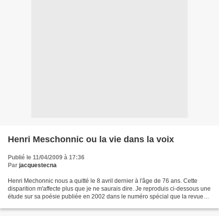
Henri Meschonnic ou la vie dans la voix
Publié le 11/04/2009 à 17:36
Par
jacquestecna
Henri Mechonnic nous a quitté le 8 avril dernier à l'âge de 76 ans. Cette
disparition m'affecte plus que je ne saurais dire. Je reproduis ci-dessous une
étude sur sa poésie publiée en 2002 dans le numéro spécial que la revue
NU(E) lui a consacré. On trouvera...