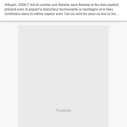
Arfuyen, 2008 C’est là comme une flamme sans flamme le feu frais partout
présent avec le piquet la blancheur tournoyante la montagne et le bleu
confondus dans la même vapeur avec l’air où vont les yeux ou est-ce les
yeux que traverse l’air le corps se...
Publicité