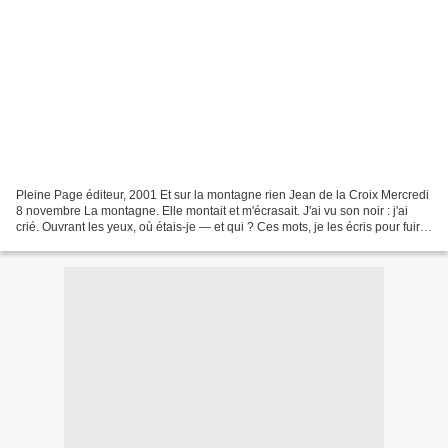
Pleine Page éditeur, 2001 Et sur la montagne rien Jean de la Croix Mercredi
8 novembre La montagne. Elle montait et m'écrasait. J'ai vu son noir : j'ai
crié. Ouvrant les yeux, où étais-je — et qui ? Ces mots, je les écris pour fuir
ce cauchemar. Mais...