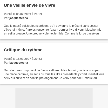
Une vieille envie de vivre
Publié le 03/02/2009 à 20:59
Par
jacquestecna
Que le passé soit toujours présent, qu'il devienne le présent sans cesser
d'être lui-même, Paroles rencontre l'avant dernier livre d'Henri Meschonnic
en est la preuve. Une preuve violente, terrible. Comme le fut ce passé qui
devient nôtre maintenant :...
Critique du rythme
Publié le 15/03/2007 à 20:53
Par
jacquestecna
Dans le massif imposant de l'œuvre d'Henri Meschonnic, un livre occupe
une place centrale, au sens où tous les titres précédents y conduisent et tous
ceux qui suivent en sont le prolongement. Je veux parler de Critique du
rythme. Publié il y a vingt-cinq...